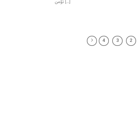
تؤمن [...]
4
3
2